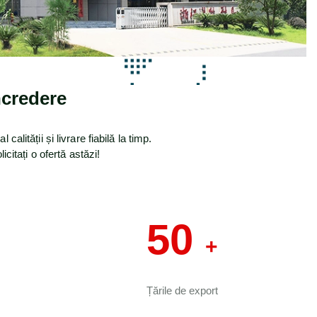
ncredere
ității și livrare fiabilă la timp.
citați o ofertă astăzi!
50
+
Țările de export