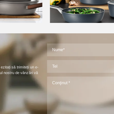
Caz
itați să trimiteți un e-
tul nostru de vânzări vă