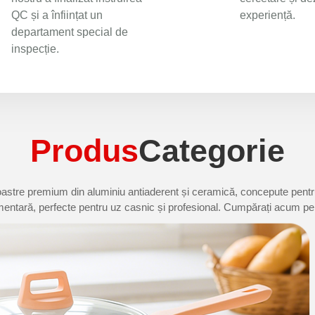
QC și a înființat un
experiență.
departament special de
inspecție.
Produs
Categorie
astre premium din aluminiu antiaderent și ceramică, concepute pentru d
imentară, perfecte pentru uz casnic și profesional. Cumpărați acum pent