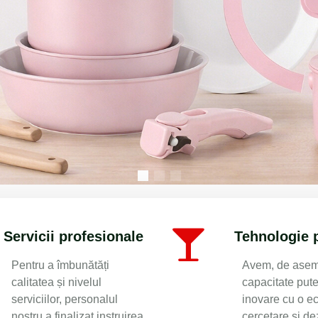
re Manufacturer in China | OEM/ODM
Servicii profesionale
Tehnologie 
Pentru a îmbunătăți
Avem, de asem
calitatea și nivelul
capacitate put
serviciilor, personalul
inovare cu o e
nostru a finalizat instruirea
cercetare și de