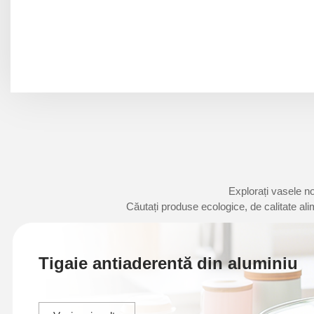
Explorați vasele no
Căutați produse ecologice, de calitate al
Tigaie antiaderentă din aluminiu