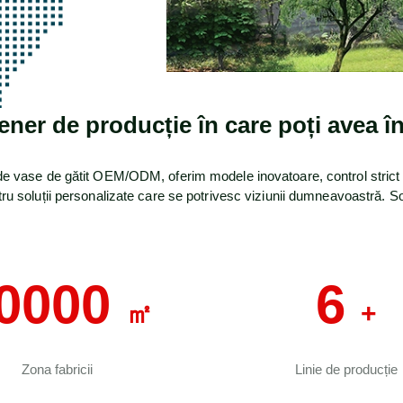
ener de producție în care poți avea î
e vase de gătit OEM/ODM, oferim modele inovatoare, control strict al cal
ru soluții personalizate care se potrivesc viziunii dumneavoastră. Soli
0000
6
㎡
+
Zona fabricii
Linie de producție