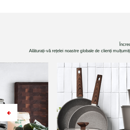
Încre
Alăturați-vă rețelei noastre globale de clienți mulțum