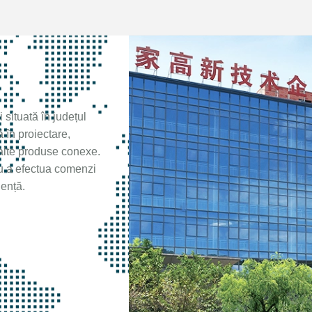
 situată în județul
 în proiectare,
 alte produse conexe.
u a efectua comenzi
ență.