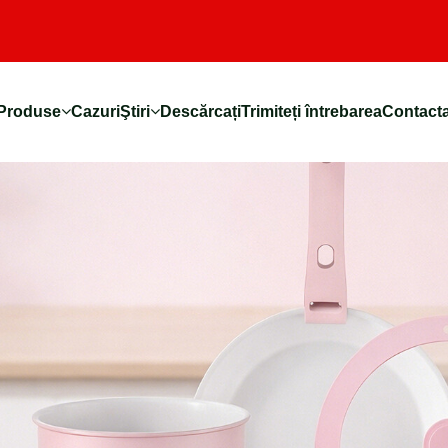
Produse
Cazuri
Ştiri
Descărcați
Trimiteți întrebarea
Contacta