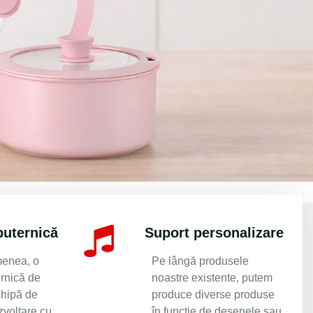
 Since 1999
puternică
Suport personalizare
enea, o
Pe lângă produsele
ernică de
noastre existente, putem
chipă de
produce diverse produse
zvoltare cu
în funcție de desenele sau