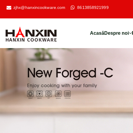
zjhx@hanxincookware.com
8613858921999
Acasă
Despre noi