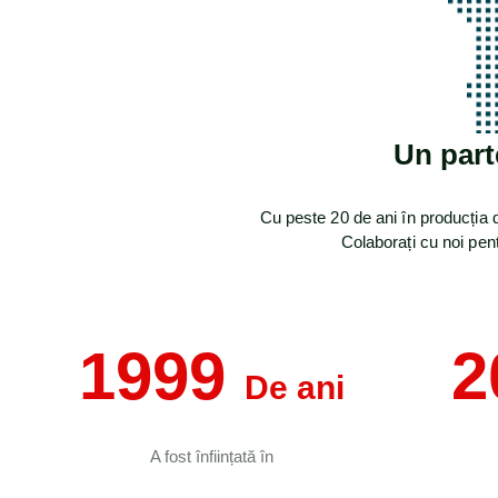
Un part
Cu peste 20 de ani în producția d
Colaborați cu noi pent
1999
2
De ani
A fost înființată în