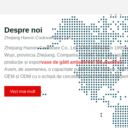
Despre noi
Zhejiang Hanxin Cookware Co., Ltd.
Zhejiang Hanxin Cookware Co., Ltd. a fost înființată în 1999 și
Wuyi, provincia Zhejiang. Compania noastră este specializată
producție și export
vase de gătit antiaderent din aluminiu
și
Avem, de asemenea, o capacitate puternică de inovare pentr
OEM și ODM cu o echipă de cercetare și dezvoltare cu experi
Vezi mai mult