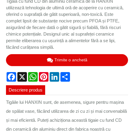
Tigaia cu fund CD din aluminiu ceramică de la HANXIN
utilizează tehnologia de ultimă oră de acoperire cu ceramică,
oferind o suprafață de gătit superioară, non-toxică. Este
complet lipsit de substanțe nocive precum PFOA și PTFE,
asigurând de fiecare dată o gătit sigură și fiabilă, fără riscuri
chimice potențiale. Designul unic al suprafeței ceramice
permite eliberarea cu ușurință a alimentelor fără a se lipi,
făcând curățarea simplă.
Trimite o anchetă
Facebook
X
WhatsApp
Pinterest
LinkedIn
Share
Descriere produs
Tigăile lui HANXIN sunt, de asemenea, sigure pentru mașina
de spălat vase, făcând utilizarea de zi cu zi și mai convenabilă
și mai eficientă. Puteți achiziționa această tigaie cu fund CD
din ceramică din aluminiu direct din fabrica noastră cu