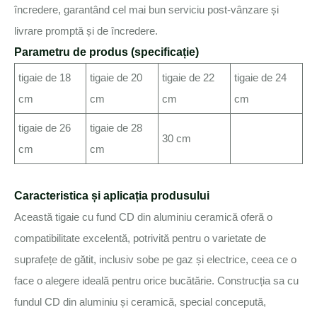
încredere, garantând cel mai bun serviciu post-vânzare și
livrare promptă și de încredere.
Parametru de produs (specificație)
tigaie de 18
tigaie de 20
tigaie de 22
tigaie de 24
cm
cm
cm
cm
tigaie de 26
tigaie de 28
30 cm
cm
cm
Caracteristica și aplicația produsului
Această tigaie cu fund CD din aluminiu ceramică oferă o
compatibilitate excelentă, potrivită pentru o varietate de
suprafețe de gătit, inclusiv sobe pe gaz și electrice, ceea ce o
face o alegere ideală pentru orice bucătărie. Construcția sa cu
fundul CD din aluminiu și ceramică, special concepută,