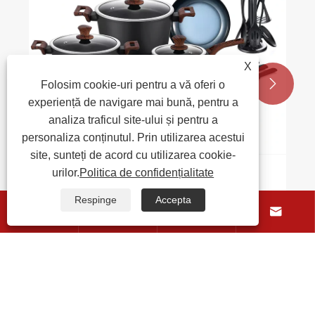
X


Folosim cookie-uri pentru a vă oferi o
experiență de navigare mai bună, pentru a
analiza traficul site-ului și pentru a
personaliza conținutul. Prin utilizarea acestui
site, sunteți de acord cu utilizarea cookie-
urilor.
Politica de confidențialitate
De ce este un set de vase din aluminiu
ceramică cea mai bună alegere pentru
Respinge
Accepta




bucătăria dvs
Vezi mai mult >>
Despre noi