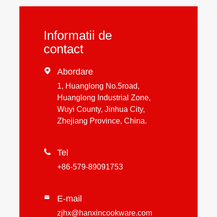
Informatii de
contact

Abordare
1, Huanglong No.5road,
Huanglong Industrial Zone,
Wuyi County, Jinhua City,
Zhejiang Province, China.

Tel
+86-579-89091753
E-mail

zjhx@hanxincookware.com