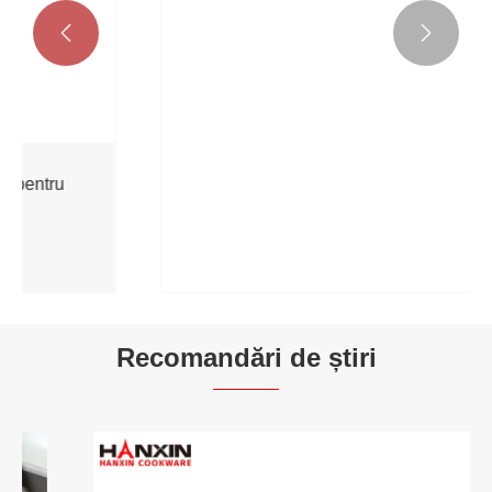


Cuptor olandez antiaderent din aluminiu
presat
Vezi mai mult >>
Recomandări de știri