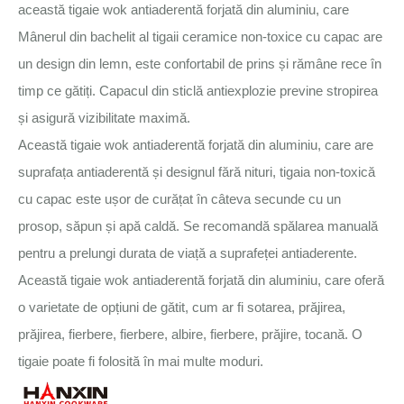
această tigaie wok antiaderentă forjată din aluminiu, care
Mânerul din bachelit al tigaii ceramice non-toxice cu capac are
un design din lemn, este confortabil de prins și rămâne rece în
timp ce gătiți. Capacul din sticlă antiexplozie previne stropirea
și asigură vizibilitate maximă.
Această tigaie wok antiaderentă forjată din aluminiu, care are
suprafața antiaderentă și designul fără nituri, tigaia non-toxică
cu capac este ușor de curățat în câteva secunde cu un
prosop, săpun și apă caldă. Se recomandă spălarea manuală
pentru a prelungi durata de viață a suprafeței antiaderente.
Această tigaie wok antiaderentă forjată din aluminiu, care oferă
o varietate de opțiuni de gătit, cum ar fi sotarea, prăjirea,
prăjirea, fierbere, fierbere, albire, fierbere, prăjire, tocană. O
tigaie poate fi folosită în mai multe moduri.