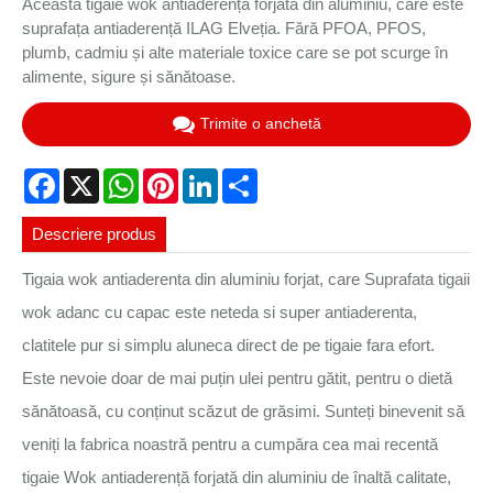
Această tigaie wok antiaderență forjată din aluminiu, care este
suprafața antiaderență ILAG Elveția. Fără PFOA, PFOS,
plumb, cadmiu și alte materiale toxice care se pot scurge în
alimente, sigure și sănătoase.
Trimite o anchetă
Facebook
X
WhatsApp
Pinterest
LinkedIn
Share
Descriere produs
Tigaia wok antiaderenta din aluminiu forjat, care Suprafata tigaii
wok adanc cu capac este neteda si super antiaderenta,
clatitele pur si simplu aluneca direct de pe tigaie fara efort.
Este nevoie doar de mai puțin ulei pentru gătit, pentru o dietă
sănătoasă, cu conținut scăzut de grăsimi. Sunteți binevenit să
veniți la fabrica noastră pentru a cumpăra cea mai recentă
tigaie Wok antiaderență forjată din aluminiu de înaltă calitate,