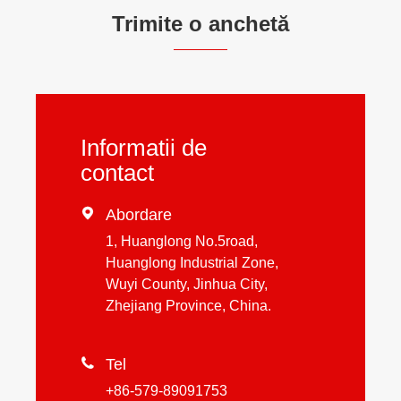
Trimite o anchetă
Informatii de
contact

Abordare
1, Huanglong No.5road,
Huanglong Industrial Zone,
Wuyi County, Jinhua City,
Zhejiang Province, China.

Tel
+86-579-89091753