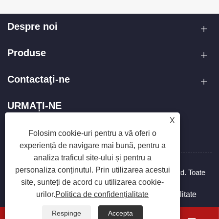
Despre noi
Produse
Contactaţi-ne
URMAȚI-NE
X
Folosim cookie-uri pentru a vă oferi o
experiență de navigare mai bună, pentru a
analiza traficul site-ului și pentru a
personaliza conținutul. Prin utilizarea acestui
Copyright © 2025 Zhejiang Hanxin Cookware Co., Ltd. Toate
site, sunteți de acord cu utilizarea cookie-
drepturile rezervate.
Links
Sitemap
RSS
XML
Politica de confidențialitate
urilor.
Politica de confidențialitate
Respinge
Accepta