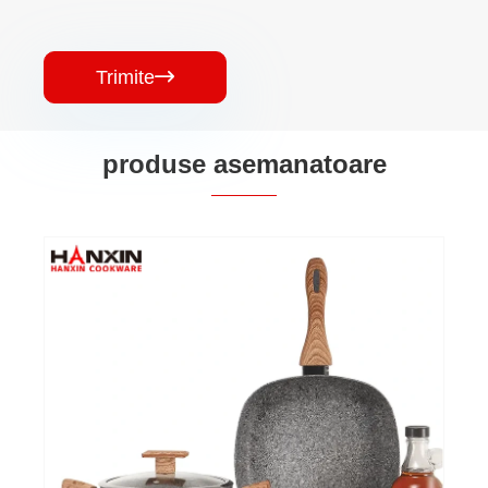
Trimite

produse asemanatoare
Set de vase de gătit din aluminiu
antiaderente cu inducție
Vezi mai mult >>