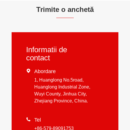
Trimite o anchetă
Informatii de
contact

Abordare
1, Huanglong No.5road,
Huanglong Industrial Zone,
Wuyi County, Jinhua City,
Zhejiang Province, China.

Tel
+86-579-89091753