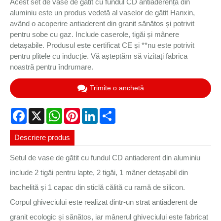
Acest set de vase de gătit cu fundul CD antiaderență din
aluminiu este un produs vedetă al vaselor de gătit Hanxin,
având o acoperire antiaderent din granit sănătos și potrivit
pentru sobe cu gaz. Include caserole, tigăi și mânere
detașabile. Produsul este certificat CE și **nu este potrivit
pentru plitele cu inducție. Vă așteptăm să vizitați fabrica
noastră pentru îndrumare.
Trimite o anchetă
Facebook
X
WhatsApp
Pinterest
LinkedIn
Share
Descriere produs
Setul de vase de gătit cu fundul CD antiaderent din aluminiu
include 2 tigăi pentru lapte, 2 tigăi, 1 mâner detașabil din
bachelită și 1 capac din sticlă călită cu ramă de silicon.
Corpul ghiveciului este realizat dintr-un strat antiaderent de
granit ecologic și sănătos, iar mânerul ghiveciului este fabricat