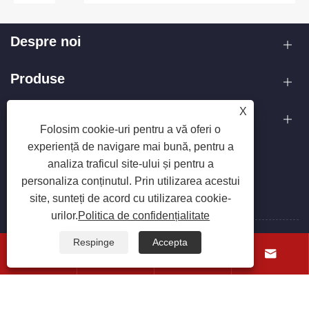
Despre noi
Produse
X
Contactaţi-ne
Folosim cookie-uri pentru a vă oferi o
experiență de navigare mai bună, pentru a
URMAȚI-NE
analiza traficul site-ului și pentru a
personaliza conținutul. Prin utilizarea acestui
site, sunteți de acord cu utilizarea cookie-
urilor.
Politica de confidențialitate
Respinge
Accepta
Copyright © 2025 Zhejiang Hanxin Cookware Co., Ltd. Toate




drepturile rezervate.
Links
Sitemap
RSS
XML
Politica de confidențialitate