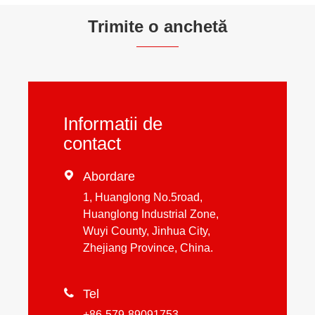
Trimite o anchetă
Informatii de
contact

Abordare
1, Huanglong No.5road,
Huanglong Industrial Zone,
Wuyi County, Jinhua City,
Zhejiang Province, China.

Tel
+86-579-89091753