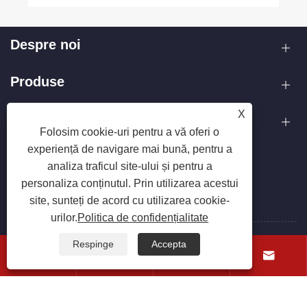
Despre noi
Produse
X
Contactaţi-ne
Folosim cookie-uri pentru a vă oferi o
experiență de navigare mai bună, pentru a
URMAȚI-NE
analiza traficul site-ului și pentru a
personaliza conținutul. Prin utilizarea acestui
site, sunteți de acord cu utilizarea cookie-
urilor.
Politica de confidențialitate
Respinge
Accepta
Copyright © 2025 Zhejiang Hanxin Cookware Co., Ltd. Toate




drepturile rezervate.
Links
Sitemap
RSS
XML
Politica de confidențialitate