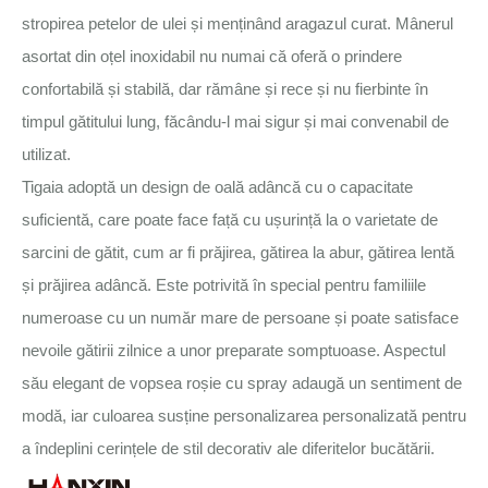
stropirea petelor de ulei și menținând aragazul curat. Mânerul
asortat din oțel inoxidabil nu numai că oferă o prindere
confortabilă și stabilă, dar rămâne și rece și nu fierbinte în
timpul gătitului lung, făcându-l mai sigur și mai convenabil de
utilizat.
Tigaia adoptă un design de oală adâncă cu o capacitate
suficientă, care poate face față cu ușurință la o varietate de
sarcini de gătit, cum ar fi prăjirea, gătirea la abur, gătirea lentă
și prăjirea adâncă. Este potrivită în special pentru familiile
numeroase cu un număr mare de persoane și poate satisface
nevoile gătirii zilnice a unor preparate somptuoase. Aspectul
său elegant de vopsea roșie cu spray adaugă un sentiment de
modă, iar culoarea susține personalizarea personalizată pentru
a îndeplini cerințele de stil decorativ ale diferitelor bucătării.