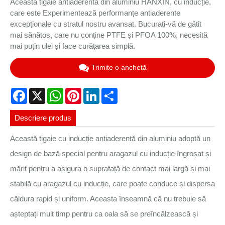
Această tigaie antiaderentă din aluminiu HANXIN, cu inducție,
care este Experimentează performanțe antiaderente
excepționale cu stratul nostru avansat. Bucurați-vă de gătit
mai sănătos, care nu conține PTFE și PFOA 100%, necesită
mai puțin ulei și face curățarea simplă.
Trimite o anchetă
Facebook
X
WhatsApp
Pinterest
LinkedIn
Share
Descriere produs
Această tigaie cu inducție antiaderentă din aluminiu adoptă un
design de bază special pentru aragazul cu inducție îngroșat și
mărit pentru a asigura o suprafață de contact mai largă și mai
stabilă cu aragazul cu inducție, care poate conduce și dispersa
căldura rapid și uniform. Aceasta înseamnă că nu trebuie să
așteptați mult timp pentru ca oala să se preîncălzească și