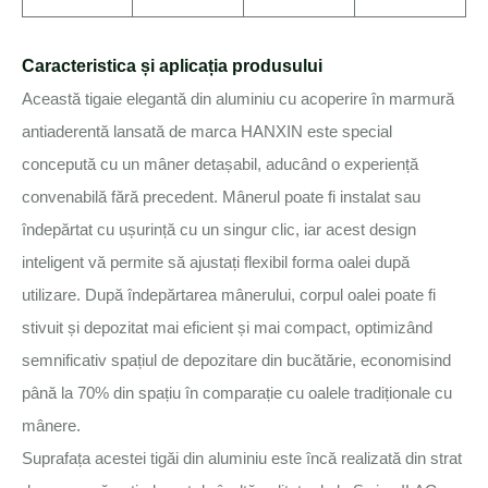
Caracteristica și aplicația produsului
Această tigaie elegantă din aluminiu cu acoperire în marmură
antiaderentă lansată de marca HANXIN este special
concepută cu un mâner detașabil, aducând o experiență
convenabilă fără precedent. Mânerul poate fi instalat sau
îndepărtat cu ușurință cu un singur clic, iar acest design
inteligent vă permite să ajustați flexibil forma oalei după
utilizare. După îndepărtarea mânerului, corpul oalei poate fi
stivuit și depozitat mai eficient și mai compact, optimizând
semnificativ spațiul de depozitare din bucătărie, economisind
până la 70% din spațiu în comparație cu oalele tradiționale cu
mânere.
Suprafața acestei tigăi din aluminiu este încă realizată din strat