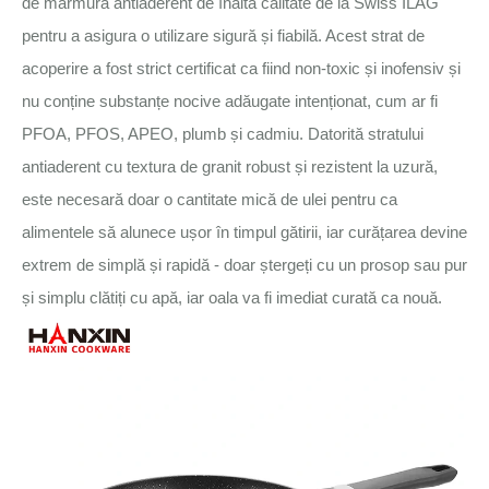
de marmură antiaderent de înaltă calitate de la Swiss ILAG
pentru a asigura o utilizare sigură și fiabilă. Acest strat de
acoperire a fost strict certificat ca fiind non-toxic și inofensiv și
nu conține substanțe nocive adăugate intenționat, cum ar fi
PFOA, PFOS, APEO, plumb și cadmiu. Datorită stratului
antiaderent cu textura de granit robust și rezistent la uzură,
este necesară doar o cantitate mică de ulei pentru ca
alimentele să alunece ușor în timpul gătirii, iar curățarea devine
extrem de simplă și rapidă - doar ștergeți cu un prosop sau pur
și simplu clătiți cu apă, iar oala va fi imediat curată ca nouă.