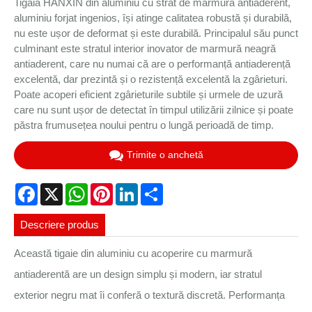
Tigaia HANXIN din aluminiu cu strat de marmură antiaderent,
aluminiu forjat ingenios, își atinge calitatea robustă și durabilă,
nu este ușor de deformat și este durabilă. Principalul său punct
culminant este stratul interior inovator de marmură neagră
antiaderent, care nu numai că are o performanță antiaderență
excelentă, dar prezintă și o rezistență excelentă la zgârieturi.
Poate acoperi eficient zgârieturile subtile și urmele de uzură
care nu sunt ușor de detectat în timpul utilizării zilnice și poate
păstra frumusețea noului pentru o lungă perioadă de timp.
Trimite o anchetă
Facebook
X
WhatsApp
Pinterest
LinkedIn
Share
Descriere produs
Această tigaie din aluminiu cu acoperire cu marmură
antiaderentă are un design simplu și modern, iar stratul
exterior negru mat îi conferă o textură discretă. Performanța