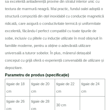
sa excelentă antiaderență provine din stratul interior unic cu
textura de marmură neagră. Mai practic, fundul oalei adoptă o
structură compozită din oțel inoxidabil cu conducție magnetică
ridicată, care asigură o conductivitate termică și uniformitate
excelentă, făcându-l perfect compatibil cu toate tipurile de
sobe, inclusiv cu plitele cu inducție utilizate în mod obișnuit în
familiile moderne, pentru a obține o adevărată utilizare
universală a tuturor sobelor. În plus, mânerul detașabil
conceput cu grijă oferă o experiență convenabilă de utilizare și
depozitare.
Parametru de produs (specificație)
tigaie de 18
tigaie de 20
tigaie de 22
tigaie de 24
cm
cm
cm
cm
tigaie de 26
tigaie de 28
30 cm
cm
cm