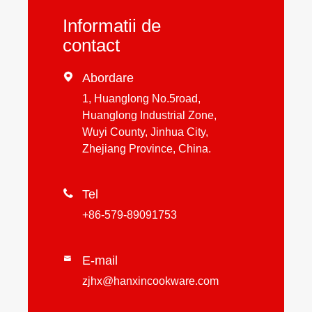
Informatii de
contact

Abordare
1, Huanglong No.5road,
Huanglong Industrial Zone,
Wuyi County, Jinhua City,
Zhejiang Province, China.

Tel
+86-579-89091753
E-mail

zjhx@hanxincookware.com