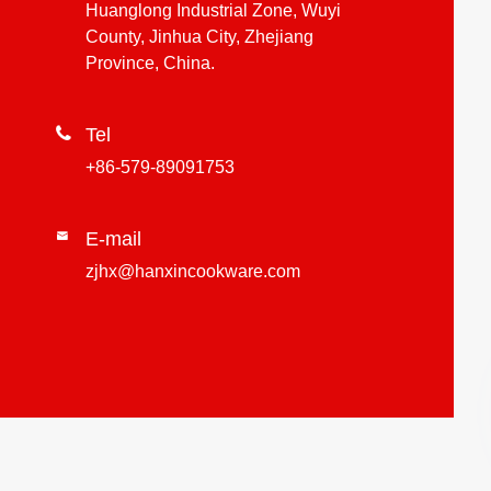
Huanglong Industrial Zone, Wuyi
County, Jinhua City, Zhejiang
Province, China.

Tel
+86-579-89091753
E-mail

zjhx@hanxincookware.com