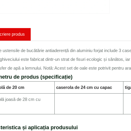
criere produs
e ustensile de bucătărie antiaderență din aluminiu forjat include 3 casero
ghiveciului este fabricat dintr-un strat de fisuri ecologic și sănătos, i
sfer de apă a lemnului. Notă: Acest set de oale este potrivit pentru ar
etru de produs (specificație)
olă de 20 cm
caserola de 24 cm cu capac
ti
lă joasă de 28 cm cu
teristica și aplicația produsului