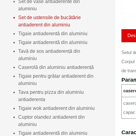
Set de vase antiaderente din
aluminiu
Set de ustensile de bucătărie
antiaderent din aluminiu
Tigaie antiaderentă din aluminiu
Des
Tigaie antiaderentă din aluminiu
Tavă de sos antiaderență din
Setul d
aluminiu
Corpul 
Caserolă din aluminiu antiaderență
de tran
Tigaie pentru grătar antiaderent din
Param
aluminiu
caser
Tava pentru pizza din aluminiu
antiaderenta
casero
Tigaie wok antiaderent din aluminiu
capac
Cuptor olandez antiaderent din
aluminiu
Carac
Tigaie antiaderentă din aluminiu