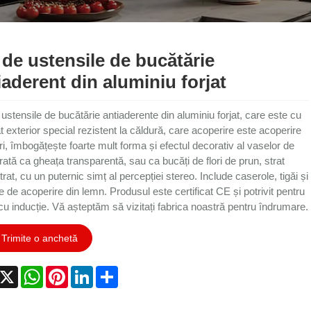
 de ustensile de bucătărie
iaderent din aluminiu forjat
ustensile de bucătărie antiaderente din aluminiu forjat, care este cu
t exterior special rezistent la căldură, care acoperire este acoperire
ri, îmbogățește foarte mult forma și efectul decorativ al vaselor de
arată ca gheața transparentă, sau ca bucăți de flori de prun, strat
rat, cu un puternic simț al percepției stereo. Include caserole, tigăi și
 de acoperire din lemn. Produsul este certificat CE și potrivit pentru
 cu inducție. Vă așteptăm să vizitați fabrica noastră pentru îndrumare.
Trimite o anchetă
acebook
X
WhatsApp
Pinterest
LinkedIn
Share