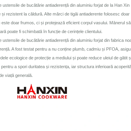
e ustensile de bucătărie antiaderență din aluminiu forjat de la Han Xin u
 și rezistent la căldură. Alte mărci de tigăi antiaderente folosesc doar
u este doar frumos, ci și protejează eficient corpul vasului. Mânerul să
ară poate fi schimbată în funcție de cerințele clientului.
e ustensile de bucătărie antiaderență din aluminiu forjat din fabrica 
rență. A fost testat pentru a nu conține plumb, cadmiu și PFOA, asigu
dele ecologice de protecție a mediului și poate reduce uleiul de gătit 
t pentru a spori duritatea și rezistența, iar structura inferioară acoper
de viață generală.