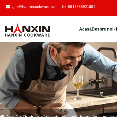
zjhx@hanxincookware.com
8613858921999
Acasă
Despre noi
Acasă
Produse
Vase de gătit antiaderent din aluminiu