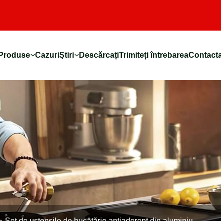
Produse
Cazuri
Ştiri
Descărcați
Trimiteți întrebarea
Contacta
Set de ustensile de bucătărie antiaderent din aluminiu