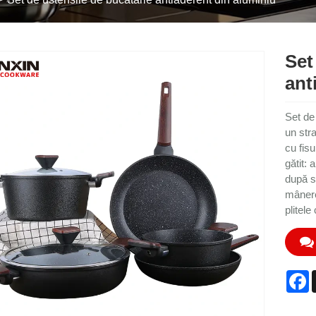
Set
ant
Set de 
un stra
cu fisu
gătit: 
după st
mânere
plitele
F