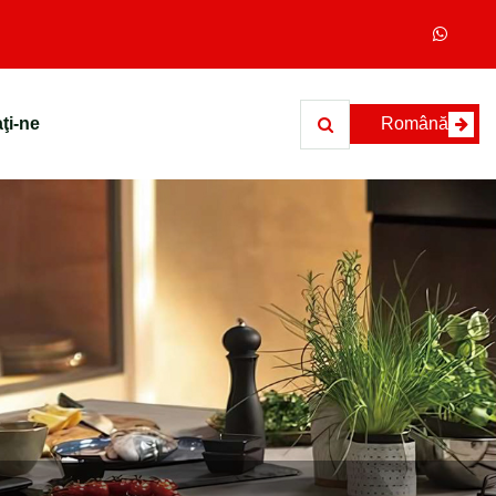
ţi-ne
Română