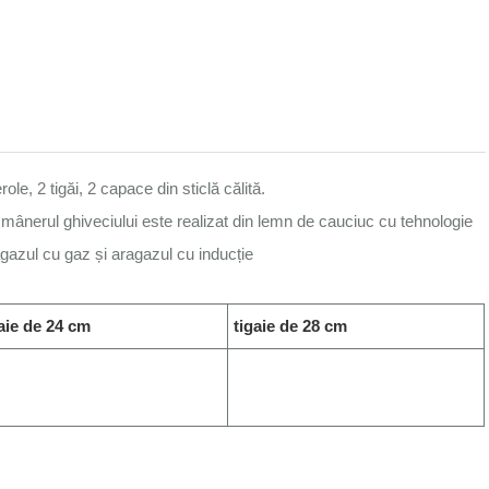
le, 2 tigăi, 2 capace din sticlă călită.
ar mânerul ghiveciului este realizat din lemn de cauciuc cu tehnologie
agazul cu gaz și aragazul cu inducție
gaie de 24 cm
tigaie de 28 cm