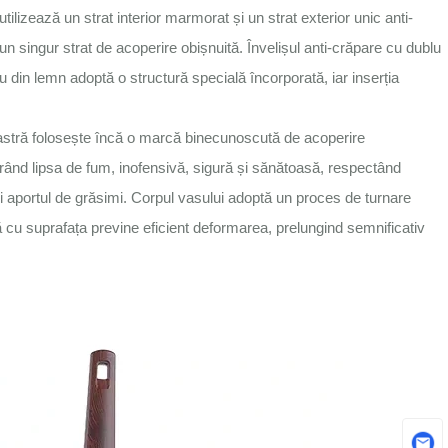
tilizează un strat interior marmorat și un strat exterior unic anti-
 un singur strat de acoperire obișnuită. Învelișul anti-crăpare cu dublu
u din lemn adoptă o structură specială încorporată, iar inserția
noastră folosește încă o marcă binecunoscută de acoperire
rând lipsa de fum, inofensivă, sigură și sănătoasă, respectând
și aportul de grăsimi. Corpul vasului adoptă un proces de turnare
ită cu suprafața previne eficient deformarea, prelungind semnificativ