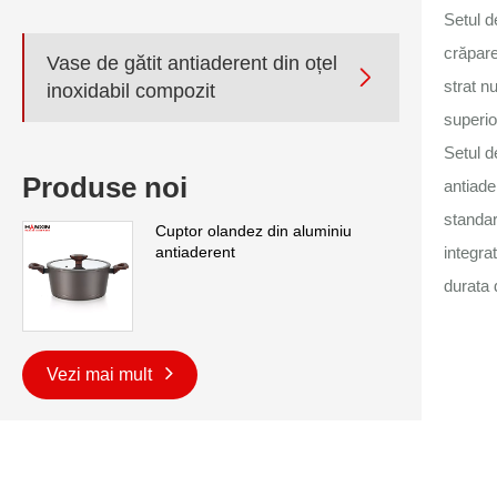
Setul d
crăpare
Vase de gătit antiaderent din oțel

strat n
inoxidabil compozit
superio
Setul d
Produse noi
antiade
standar
Cuptor olandez din aluminiu
antiaderent
integra
durata 
Vezi mai mult