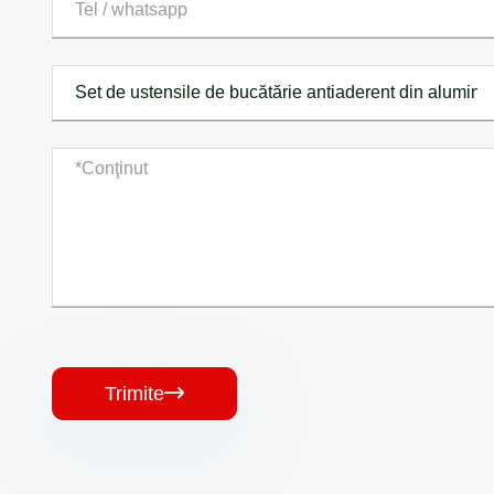
Trimite
