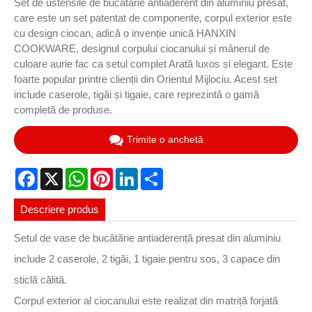
Set de ustensile de bucătărie antiaderent din aluminiu presat,
care este un set patentat de componente, corpul exterior este
cu design ciocan, adică o invenție unică HANXIN
COOKWARE, designul corpului ciocanului și mânerul de
culoare aurie fac ca setul complet Arată luxos și elegant. Este
foarte popular printre clienții din Orientul Mijlociu. Acest set
include caserole, tigăi și tigaie, care reprezintă o gamă
completă de produse.
Trimite o anchetă
Facebook
X
WhatsApp
Pinterest
LinkedIn
Share
Descriere produs
Setul de vase de bucătărie antiaderență presat din aluminiu
include 2 caserole, 2 tigăi, 1 tigaie pentru sos, 3 capace din
sticlă călită.
Corpul exterior al ciocanului este realizat din matriță forjată