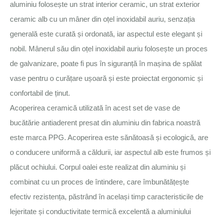
aluminiu folosește un strat interior ceramic, un strat exterior
ceramic alb cu un mâner din oțel inoxidabil auriu, senzația
generală este curată și ordonată, iar aspectul este elegant și
nobil. Mânerul său din oțel inoxidabil auriu folosește un proces
de galvanizare, poate fi pus în siguranță în mașina de spălat
vase pentru o curățare ușoară și este proiectat ergonomic și
confortabil de ținut.
Acoperirea ceramică utilizată în acest set de vase de
bucătărie antiaderent presat din aluminiu din fabrica noastră
este marca PPG. Acoperirea este sănătoasă și ecologică, are
o conducere uniformă a căldurii, iar aspectul alb este frumos și
plăcut ochiului. Corpul oalei este realizat din aluminiu și
combinat cu un proces de întindere, care îmbunătățește
efectiv rezistența, păstrând în același timp caracteristicile de
lejeritate și conductivitate termică excelentă a aluminiului