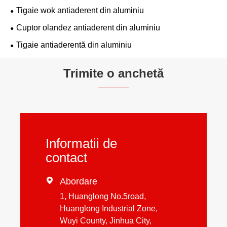
Tigaie wok antiaderent din aluminiu
Cuptor olandez antiaderent din aluminiu
Tigaie antiaderentă din aluminiu
Trimite o anchetă
Informatii de
contact

Abordare
1, Huanglong No.5road,
Huanglong Industrial Zone,
Wuyi County, Jinhua City,