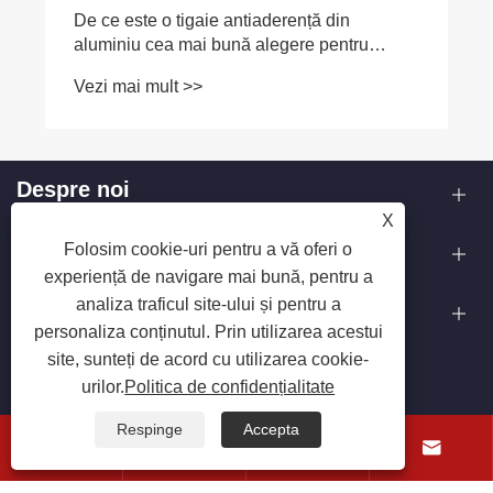
De ce este o tigaie antiaderență din
aluminiu cea mai bună alegere pentru
gătitul de zi cu zi?
Vezi mai mult >>
Despre noi
X
Produse
Folosim cookie-uri pentru a vă oferi o
experiență de navigare mai bună, pentru a
analiza traficul site-ului și pentru a
Contactaţi-ne
personaliza conținutul. Prin utilizarea acestui
site, sunteți de acord cu utilizarea cookie-
URMAȚI-NE
urilor.
Politica de confidențialitate
Respinge
Accepta



