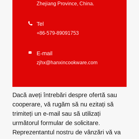
Zhejiang Province, China.

Tel
+86-579-89091753
E-mail

zjhx@hanxincookware.com
Dacă aveți întrebări despre ofertă sau
cooperare, vă rugăm să nu ezitați să
trimiteți un e-mail sau să utilizați
următorul formular de solicitare.
Reprezentantul nostru de vânzări vă va