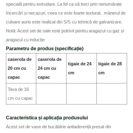
specială pentru extrudare. La fel ca să treci prin nenumărate
încercări și necazuri, ceea ce este foarte texturat. mânerul de
culoare aurie este realizat din S/S cu tehnică de galvanizare.
Notă: Acest set de oale este potrivit pentru aragazul cu gaz și
aragazul cu inducție
Parametru de produs (specificație)
caserola de
caserola de
tigaie de 24
tigaie de 28
20 cm cu
24 cm cu
cm
cm
capac
capac
Tava de 16
cm cu capac
Caracteristica și aplicația produsului
Acest set de vase de bucătărie antiaderență presat din